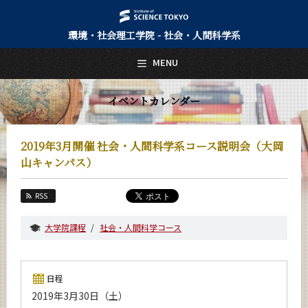
環境・社会理工学院 - 社会・人間科学系
日本語
English
MENU
トップページ
Top Page
イベントカレンダー
社会・人間科学系について
About Us
2019年3月開催 社会・人間科学系コース説明会（大岡
教育
山キャンパス）
Education
教員・研究室
RSS
Faculty and Laboratories
大学院課程
社会・人間科学コース
未来
Future
入学案内
日程
Admissions
2019年3月30日（土）
社会・人間科学系 News