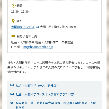
News
時間
13:30 - 15:30
イベントカレンダー
Event Calendar
場所
今後のイベント
大岡山キャンパス
大岡山西9号館 2階 203教室
今後の課程別イベント
お問い合わせ先
社会・人間科学系 社会・人間科学コース事務室
年別アーカイブ
E-mail :
jim@shs.ens.titech.ac.jp
社会・人間科学系・コース説明会を上記の通り開催します。コースの概
要やカリキュラム、また例年の入試の流れについて説明し、個別相談も
サイト構成
受け付けます。
系詳細情報
社会・人間科学コース（詳細版）
CLOSE
社会・人間科学コース｜大学院で学びたい方
担当教員一覧｜東京工業大学 環境・社会理工学院 社会・人間
科学系