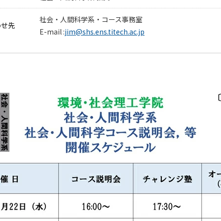
社会・人間科学系・コース事務室
わせ先
E-mail :
jim@shs.ens.titech.ac.jp