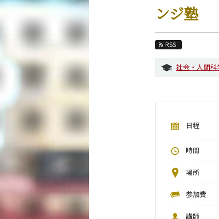
教育
ンジ塾
教員・研究室
未来
RSS
入学案内
社会・人間科
社会・人間科学系 News
イベントカレンダー
今後のイベント
日程
今後の課程別イベント
年別アーカイブ
時間
場所
参加費
講師