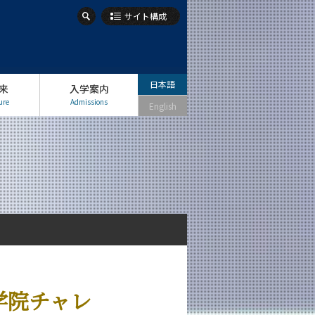
サイト構成
日本語
来
入学案内
ure
Admissions
English
大学院チャレ