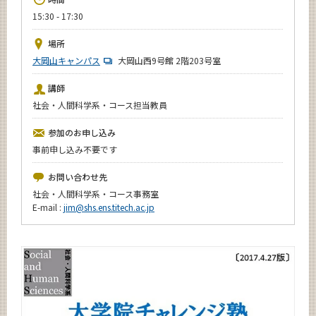
News
15:30 - 17:30
イベントカレンダー
場所
Event Calendar
大岡山キャンパス
大岡山西9号館 2階203号室
今後のイベント
講師
今後の課程別イベント
社会・人間科学系・コース担当教員
年別アーカイブ
参加のお申し込み
事前申し込み不要です
お問い合わせ先
社会・人間科学系・コース事務室
サイト構成
E-mail :
jim@shs.ens.titech.ac.jp
系詳細情報
CLOSE