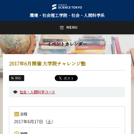
環境・社会理工学院 - 社会・人間科学系
日本語
English
MENU
トップページ
Top Page
イベントカレンダー
社会・人間科学系について
About Us
2017年6月開催 大学院チャレンジ塾
教育
Education
RSS
教員・研究室
Faculty and Laboratories
社会・人間科学コース
未来
Future
日程
入学案内
2017年6月17日（土）
Admissions
社会・人間科学系 News
時間