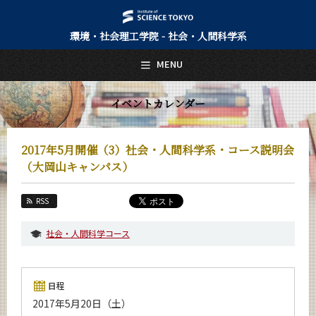
環境・社会理工学院 - 社会・人間科学系
日本語
English
MENU
トップページ
Top Page
イベントカレンダー
社会・人間科学系について
About Us
2017年5月開催（3）社会・人間科学系・コース説明会
教育
（大岡山キャンパス）
Education
教員・研究室
RSS
Faculty and Laboratories
社会・人間科学コース
未来
Future
入学案内
日程
Admissions
2017年5月20日（土）
社会・人間科学系 News