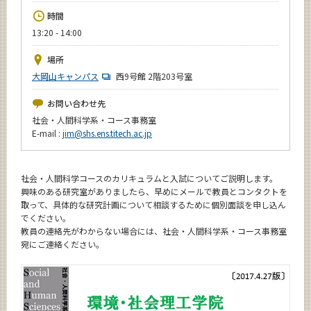
News
時間
13:20 - 14:00
イベントカレンダー
Event Calendar
場所
今後のイベント
大岡山キャンパス
西9号館 2階203号室
今後の課程別イベント
お問い合わせ先
社会・人間科学系・コース事務室
年別アーカイブ
E-mail :
jim@shs.ens.titech.ac.jp
社会・人間科学コースのカリキュラムと入試についてご説明します。
興味のある研究室がありましたら、早めにメールで教員とコンタクトを
サイト構成
取って、具体的な研究計画について相談するために個別面談を申し込ん
でください。
系詳細情報
教員の連絡先がわからない場合には、社会・人間科学系・コース事務室
宛にご連絡ください。
CLOSE