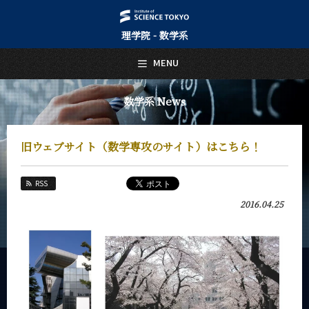
理学院 - 数学系
日本語
English
MENU
トップページ
Top Page
数学系 News
数学系について
About Us
旧ウェブサイト（数学専攻のサイト）はこちら！
教育
Education
RSS
教員・研究室
2016.04.25
Faculty and Laboratories
未来
Future
入学案内
Admissions
数学系 News