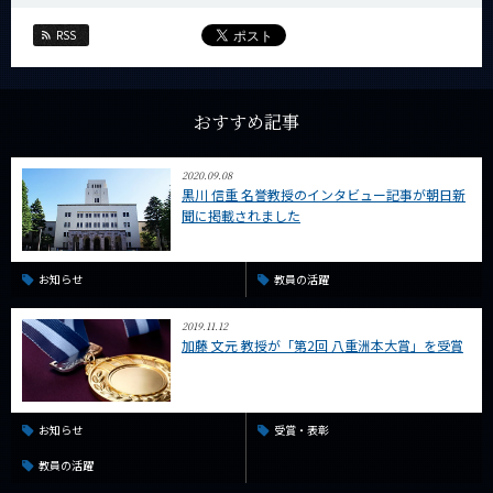
RSS
おすすめ記事
2020.09.08
黒川 信重 名誉教授のインタビュー記事が朝日新
聞に掲載されました
お知らせ
教員の活躍
2019.11.12
加藤 文元 教授が「第2回 八重洲本大賞」を受賞
お知らせ
受賞・表彰
教員の活躍