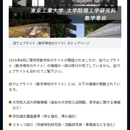
News
News 一覧
カテゴリ別
課程別
旧ウェブサイト（数学専攻のサイト）のトップページ
月別
イベントカレンダー
2016年4月に理学院数学系のサイトが開設されましたが、旧ウェブサイ
Event Calendar
ト（数学専攻のサイト）の情報の一部は移行が完了していません。旧ウ
ェブサイトも合わせてご覧下さい。
旧ウェブサイト（数学専攻のサイト）には、以下の情報が掲載されてい
ます。
サイト構成
大学院入試の詳細情報（過去の大学院入試問題、奨学金に関する情報
系詳細情報
など）
学位論文審査基準（修士論文、博士論文）
CLOSE
スタッフ紹介（学振特別研究員・流動研究員・事務員などを含む）