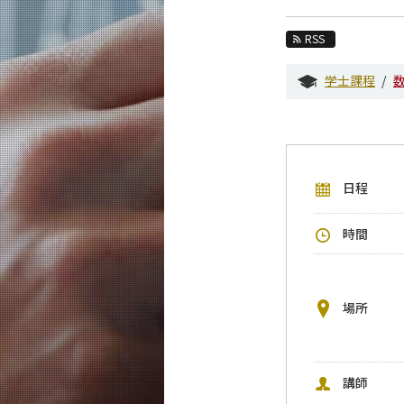
教育
RSS
教員・研究室
学士課程
未来
入学案内
数学系 News
日程
イベントカレンダー
今後のイベント
時間
今後の課程別イベント
年別アーカイブ
場所
講師