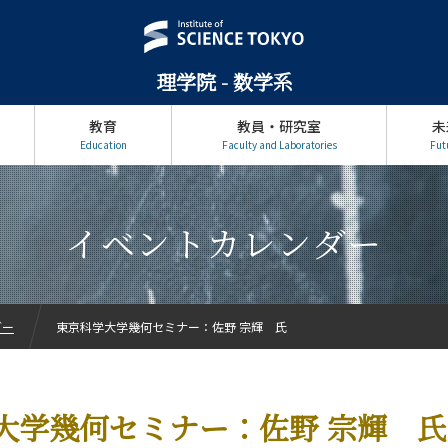
理学院 - 数学系
教育
教員・研究室
未
Education
Faculty and Laboratories
Fut
イベントカレンダー
ダー
東京科学大学幾何セミナー：佐野 宗輝 氏
大学幾何セミナー：佐野 宗輝 氏