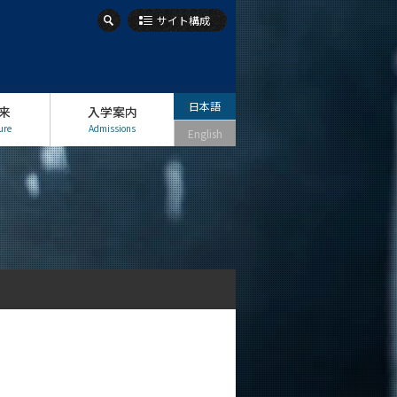
サイト構成
日本語
来
入学案内
ure
Admissions
English