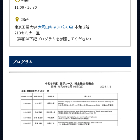
News
11:00 - 16:30
イベントカレンダー
場所
Event Calendar
東京工業大学
大岡山キャンパス
本館 2階
213セミナー室
今後のイベント
（詳細は下記プログラムを参照してください）
今後の課程別イベント
年別アーカイブ
プログラム
サイト構成
系詳細情報
CLOSE