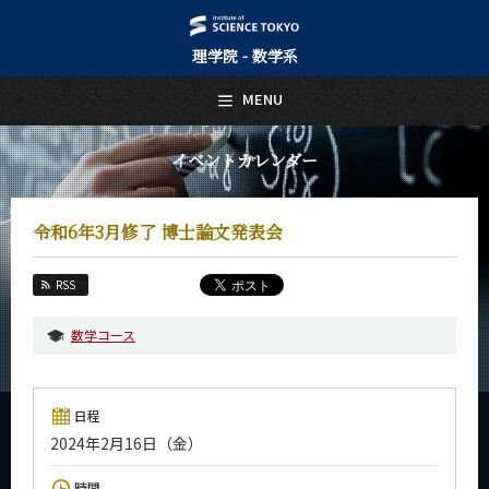
理学院 - 数学系
日本語
English
MENU
トップページ
Top Page
イベントカレンダー
数学系について
About Us
令和6年3月修了 博士論文発表会
教育
Education
RSS
教員・研究室
Faculty and Laboratories
数学コース
未来
Future
日程
入学案内
2024年2月16日（金）
Admissions
数学系 News
時間