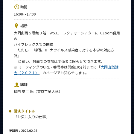
News
時間
16:00～17:00
イベントカレンダー
Event Calendar
場所
今後のイベント
大岡山西５号館３階 W531 レクチャーシアターにてZoom併用
の
今後の課程別イベント
ハイフレックスでの開催
ただし、『新型コロナウイルス感染症に対する本学の対応方
年別アーカイブ
針』
に従い、対面での参加は関係者に限らせて頂きます。
※ ミーティングのURL・番号等は開始10分前までに「
大岡山談話
会（２０２１）
」のページでお知らせします。
サイト構成
講師
柳田 英二 氏（東京工業大学）
系詳細情報
講演タイトル
CLOSE
「お気に入りの仕事」
更新日：2022.02.04