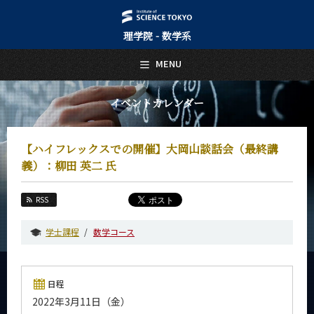
理学院 - 数学系
日本語
English
MENU
トップページ
Top Page
イベントカレンダー
数学系について
About Us
【ハイフレックスでの開催】大岡山談話会（最終講
教育
義）：柳田 英二 氏
Education
教員・研究室
RSS
Faculty and Laboratories
学士課程
数学コース
未来
Future
入学案内
日程
Admissions
2022年3月11日（金）
数学系 News