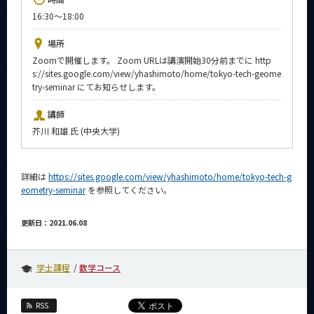
News
16:30～18:00
イベントカレンダー
場所
Event Calendar
Zoomで開催します。 Zoom URLは講演開始30分前までに http
s://sites.google.com/view/yhashimoto/home/tokyo-tech-geome
今後のイベント
try-seminar にてお知らせします。
今後の課程別イベント
講師
年別アーカイブ
芥川 和雄 氏 (中央大学)
詳細は
https://sites.google.com/view/yhashimoto/home/tokyo-tech-g
eometry-seminar
を参照してください。
サイト構成
更新日：2021.06.08
系詳細情報
学士課程
数学コース
CLOSE
RSS