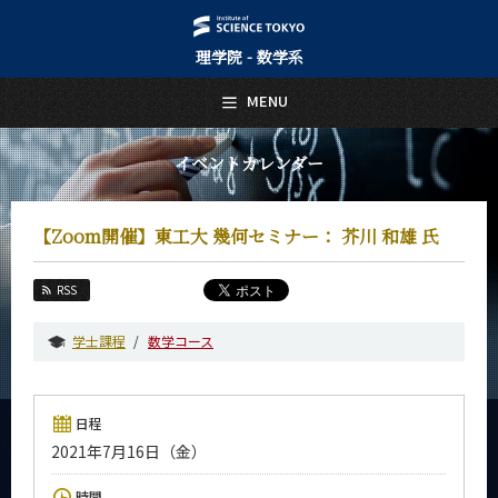
理学院 - 数学系
日本語
English
MENU
トップページ
Top Page
イベントカレンダー
数学系について
About Us
【Zoom開催】東工大 幾何セミナー： 芥川 和雄 氏
教育
Education
RSS
教員・研究室
Faculty and Laboratories
学士課程
数学コース
未来
Future
日程
入学案内
2021年7月16日（金）
Admissions
数学系 News
時間