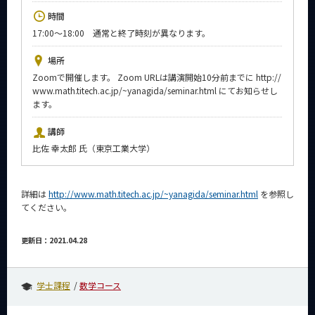
News
時間
17:00～18:00 通常と終了時刻が異なります。
イベントカレンダー
Event Calendar
場所
今後のイベント
Zoomで開催します。 Zoom URLは講演開始10分前までに http://
www.math.titech.ac.jp/~yanagida/seminar.html にてお知らせし
今後の課程別イベント
ます。
年別アーカイブ
講師
比佐 幸太郎 氏（東京工業大学）
詳細は
http://www.math.titech.ac.jp/~yanagida/seminar.html
を参照し
サイト構成
てください。
系詳細情報
更新日：2021.04.28
CLOSE
学士課程
数学コース