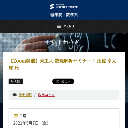
理学院 - 数学系
日本語
English
MENU
トップページ
Top Page
イベントカレンダー
数学系について
About Us
【Zoom開催】東工大 数理解析セミナー： 比佐 幸太
教育
郎 氏
Education
教員・研究室
RSS
Faculty and Laboratories
学士課程
数学コース
未来
Future
入学案内
日程
Admissions
2021年5月7日（金）
数学系 News