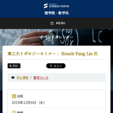
理学院 - 数学系
日本語
English
MENU
トップページ
Top Page
イベントカレンダー
数学系について
About Us
東工大トポロジーセミナー： Hsueh-Yung Lin 氏
教育
Education
RSS
教員・研究室
Faculty and Laboratories
学士課程
数学コース
未来
Future
日程
入学案内
2019年12月4日（水）
Admissions
数学系 News
時間