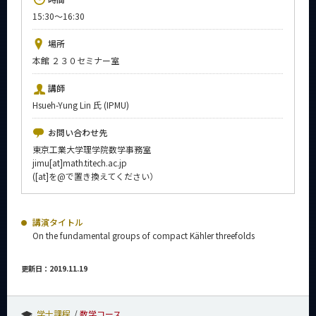
News
15:30～16:30
イベントカレンダー
場所
Event Calendar
本館 ２３０セミナー室
今後のイベント
講師
今後の課程別イベント
Hsueh-Yung Lin 氏 (IPMU)
年別アーカイブ
お問い合わせ先
東京工業大学理学院数学事務室
jimu[at]math.titech.ac.jp
([at]を@で置き換えてください）
サイト構成
講演タイトル
系詳細情報
On the fundamental groups of compact Kähler threefolds
更新日：2019.11.19
CLOSE
学士課程
数学コース