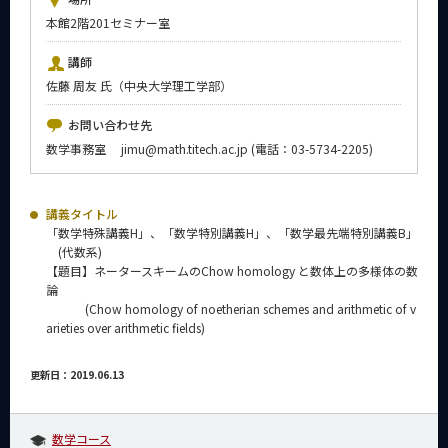
News
本館2階201セミナー室
イベントカレンダー
講師
Event Calendar
佐藤 周友 氏（中央大学理工学部）
今後のイベント
お問い合わせ先
今後の課程別イベント
数学事務室 jimu@math.titech.ac.jp (電話：03-5734-2205)
年別アーカイブ
講義タイトル
「数学特殊講義H」、「数学特別講義H」、「数学最先端特別講義B」
(代数系)
【題目】ネータースキームのChow homology と数体上の多様体の数
サイト構成
論
(Chow homology of noetherian schemes and arithmetic of v
系詳細情報
arieties over arithmetic fields)
更新日：2019.06.13
CLOSE
数学コース