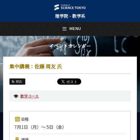
理学院 - 数学系
日本語
English
MENU
トップページ
Top Page
イベントカレンダー
数学系について
About Us
集中講義：佐藤 周友 氏
教育
Education
RSS
教員・研究室
Faculty and Laboratories
数学コース
未来
Future
日程
入学案内
7月1日（月）～ 5日（金）
Admissions
数学系 News
場所