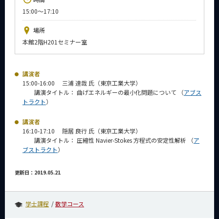
News
15:00～17:10
イベントカレンダー
場所
Event Calendar
本館2階H201セミナー室
今後のイベント
今後の課程別イベント
講演者
15:00-16:00 三浦 達哉 氏（東京工業大学）
年別アーカイブ
講演タイトル： 曲げエネルギーの最小化問題について （
アブス
トラクト
）
講演者
16:10-17:10 隠居 良行 氏（東京工業大学）
サイト構成
講演タイトル： 圧縮性 Navier-Stokes 方程式の安定性解析 （
ア
ブストラクト
）
系詳細情報
更新日：2019.05.21
CLOSE
学士課程
数学コース