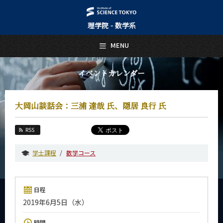
理学院 - 数学系
日本語
English
MENU
トップページ
Top Page
イベントカレンダー
数学系について
About Us
大岡山談話会：三浦 達哉 氏、隠居 良行 氏
教育
Education
RSS
教員・研究室
Faculty and Laboratories
学士課程
数学コース
未来
Future
日程
入学案内
2019年6月5日（水）
Admissions
数学系 News
時間