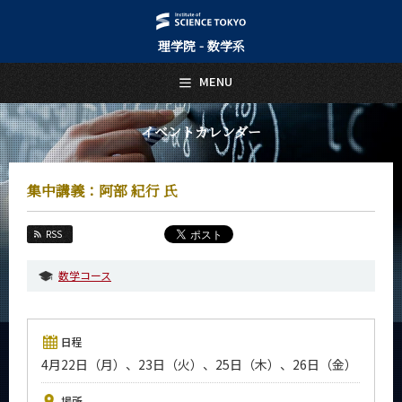
理学院 - 数学系
日本語
English
MENU
トップページ
Top Page
イベントカレンダー
数学系について
About Us
集中講義：阿部 紀行 氏
教育
Education
RSS
教員・研究室
Faculty and Laboratories
数学コース
未来
Future
日程
入学案内
4月22日（月）、23日（火）、25日（木）、26日（金）
Admissions
数学系 News
場所