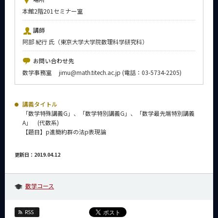
News
本館2階201セミナー室
イベントカレンダー
講師
Event Calendar
阿部 紀行 氏（東京大学大学院数理科学研究科）
今後のイベント
お問い合わせ先
今後の課程別イベント
数学事務室 jimu@math.titech.ac.jp (電話：03-5734-2205)
年別アーカイブ
講義タイトル
「数学特殊講義G」、「数学特別講義G」、「数学最先端特別講義
A」 (代数系)
【題目】p進簡約群の法p表現論
サイト構成
更新日：2019.04.12
系詳細情報
数学コース
CLOSE
RSS