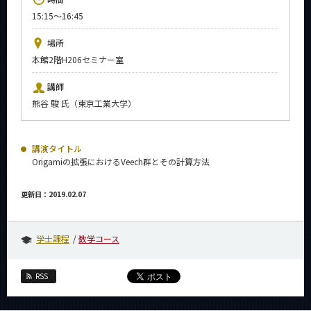
News
15:15～16:45
イベントカレンダー
場所
Event Calendar
本館2階H206セミナー室
今後のイベント
講師
今後の課程別イベント
熊谷 駿 氏（東京工業大学）
年別アーカイブ
講演タイトル
Origamiの拡張におけるVeech群とその計算方法
サイト構成
更新日：2019.02.07
系詳細情報
学士課程
数学コース
CLOSE
RSS