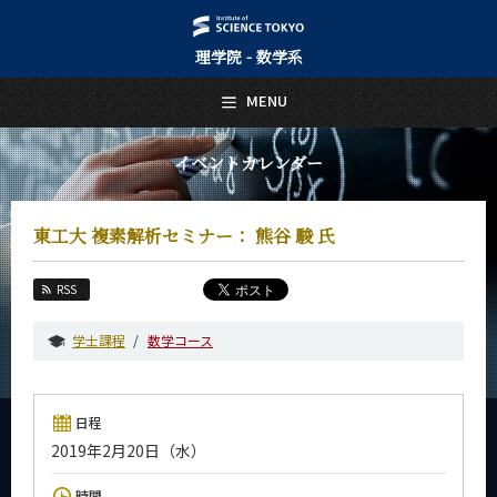
理学院 - 数学系
日本語
English
MENU
トップページ
Top Page
イベントカレンダー
数学系について
About Us
東工大 複素解析セミナー： 熊谷 駿 氏
教育
Education
RSS
教員・研究室
Faculty and Laboratories
学士課程
数学コース
未来
Future
日程
入学案内
2019年2月20日（水）
Admissions
数学系 News
時間