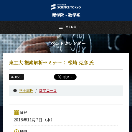
理学院 - 数学系
日本語
English
MENU
トップページ
Top Page
イベントカレンダー
数学系について
About Us
東工大 複素解析セミナー： 松崎 克彦 氏
教育
Education
RSS
教員・研究室
Faculty and Laboratories
学士課程
数学コース
未来
Future
日程
入学案内
2018年11月7日（水）
Admissions
数学系 News
時間