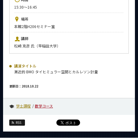
News
15:30～16:45
イベントカレンダー
場所
Event Calendar
本館2階H206セミナー室
今後のイベント
講師
今後の課程別イベント
松崎 克彦 氏（早稲田大学）
年別アーカイブ
講演タイトル
漸近的 BMO タイヒミュラー空間とカルレソン計量
サイト構成
更新日：2018.10.22
系詳細情報
学士課程
数学コース
CLOSE
RSS