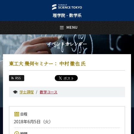
理学院 - 数学系
日本語
English
MENU
トップページ
Top Page
イベントカレンダー
数学系について
About Us
東工大 幾何セミナー： 中村 徹也 氏
教育
Education
RSS
教員・研究室
Faculty and Laboratories
学士課程
数学コース
未来
Future
日程
入学案内
2018年6月5日（火）
Admissions
数学系 News
時間