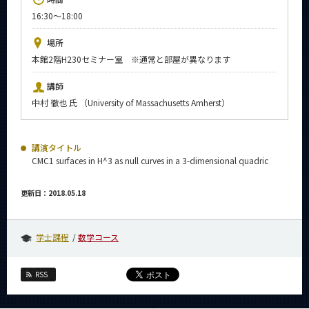
News
16:30～18:00
イベントカレンダー
場所
Event Calendar
本館2階H230セミナー室 ※通常と部屋が異なります
今後のイベント
講師
今後の課程別イベント
中村 徹也 氏 （University of Massachusetts Amherst）
年別アーカイブ
講演タイトル
CMC1 surfaces in H^3 as null curves in a 3-dimensional quadric
サイト構成
更新日：2018.05.18
系詳細情報
学士課程
数学コース
CLOSE
RSS