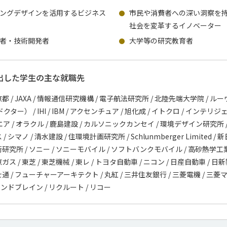
ングデザインを活用するビジネス
市民や消費者への深い洞察を
社会を変革するイノベーター
者・技術開発者
大学等の研究教育者
出した学生の主な就職先
京都 / JAXA / 情報通信研究機構 / 電子航法研究所 / 北陸先端大学院 / 
ー） / IHI / IBM / アクセンチュア / 旭化成 / イトクロ / インテリジ
エア / オラクル / 鹿島建設 / カルソニックカンセイ / 環境デザイン研究所 / 
/ シマノ / 清水建設 / 住環境計画研究所 / Schlunmberger Limited /
術研究所 / ソニー / ソニーモバイル / ソフトバンクモバイル / 高砂熱学工業
ガス / 東芝 / 東芝機械 / 東レ / トヨタ自動車 / ニコン / 日産自動車 / 日新
通 / フューチャーアーキテクト / 丸紅 / 三井住友銀行 / 三菱電機 / 三菱
 ランドブレイン / リクルート / リコー