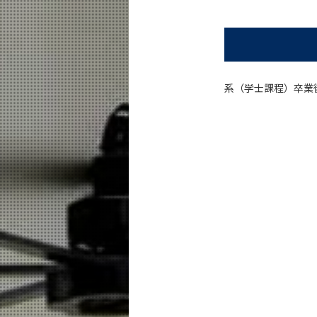
教育
教員・研究室
未来
系（学士課程）卒業
入学案内
システム制御系 News
イベントカレンダー