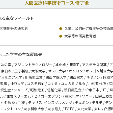
人間医療科学技術コース 修了後
れる主なフィールド
究機関等の研究者
企業、公的研究機関等の技術
大学等の研究教育者
出した学生の主な就職先
 味の素 / アジレントテクノロジー / 旭化成 / 旭硝子 / アステラス製薬 /
NTT東日本 / 王子製紙 / 大阪大学 / オスロ大学 / オムロン / オレゴン州立大学 /
ォルニア大学 / 川崎重工業 / 関西学院大学 / 関西電力 / キヤノン / 協和
神戸製鋼 / 神戸大学 / コスモ石油 / コナミ / コニカミノルタ / 小松製作所 
 資生堂 / シャープ / 昭和電工 / 信越化学 / 新日鐵住金 / JR東日本 / JT 
ール / 住友スリーエム / セイコーエプソン / 積水化学 / ソニー / 田辺三菱製
中外製薬 / TDK / テキサス･インスツルメンツ / デュポン / テルモ / デンソ
京エレクトロン / 東京科学大学 / 東京電力 / TOTO / 東北大学 / 東レ / 凸