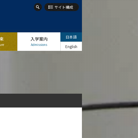
サイト構成
日本語
来
入学案内
ure
Admissions
English