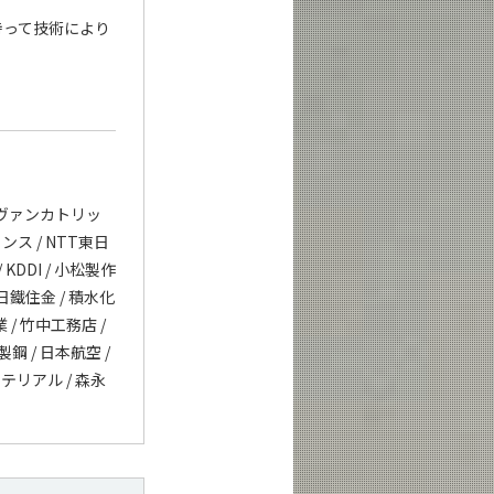
持って技術により
ルーヴァンカトリッ
ェンス / NTT東日
KDDI / 小松製作
 新日鐵住金 / 積水化
 / 竹中工務店 /
製鋼 / 日本航空 /
マテリアル / 森永