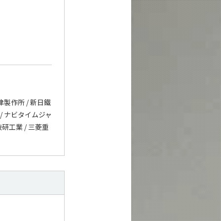
島津製作所 / 新日鐵
ゴ / ナビタイムジャ
技研工業 / 三菱重