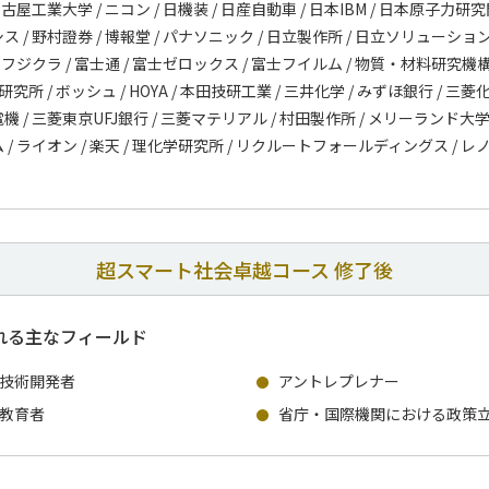
 名古屋工業大学 / ニコン / 日機装 / 日産自動車 / 日本IBM / 日本原子力研
ス / 野村證券 / 博報堂 / パナソニック / 日立製作所 / 日立ソリューション
/ フジクラ / 富士通 / 富士ゼロックス / 富士フイルム / 物質・材料研究機
研究所 / ボッシュ / HOYA / 本田技研工業 / 三井化学 / みずほ銀行 / 三菱化
機 / 三菱東京UFJ銀行 / 三菱マテリアル / 村田製作所 / メリーランド大学 
 / ライオン / 楽天 / 理化学研究所 / リクルートフォールディングス / レ
超スマート社会卓越コース 修了後
れる主なフィールド
技術開発者
アントレプレナー
教育者
省庁・国際機関における政策