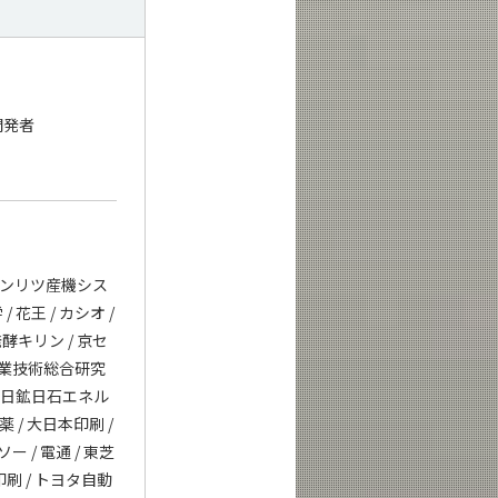
開発者
 アンリツ産機シス
 花王 / カシオ /
発酵キリン / 京セ
/ 産業技術総合研究
/ JX日鉱日石エネル
薬 / 大日本印刷 /
ー / 電通 / 東芝
版印刷 / トヨタ自動