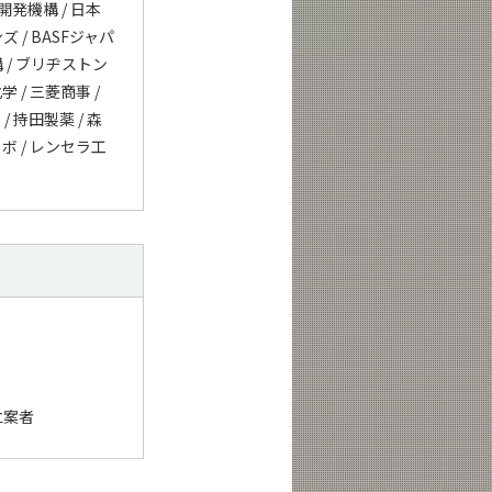
究開発機構 / 日本
ズ / BASFジャパ
構 / ブリヂストン
学 / 三菱商事 /
/ 持田製薬 / 森
ノボ / レンセラ工
立案者