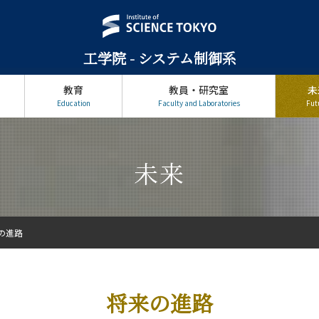
工学院 - システム制御系
教育
教員・研究室
未
Education
Faculty and Laboratories
Fut
未来
の進路
将来の進路