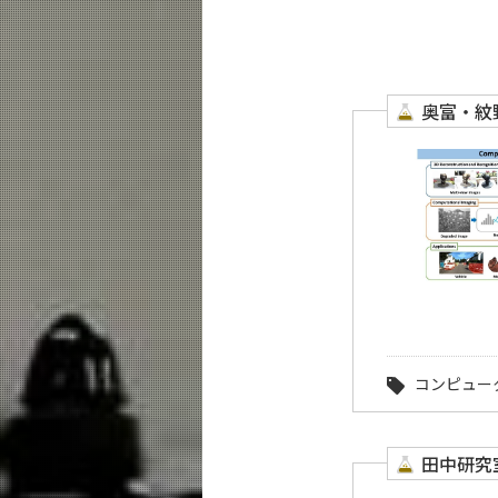
教育
教員・研究室
未来
奥富・紋
入学案内
システム制御系 News
イベントカレンダー
コンピュー
田中研究