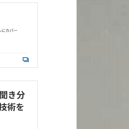
ルにカバー
聞き分
技術を