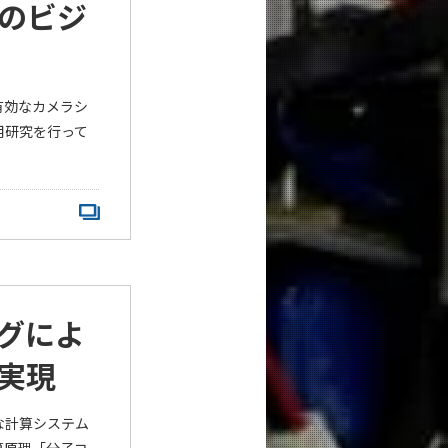
のビジ
有効なカメラシ
用研究を行って
グによ
実現
な計算システム