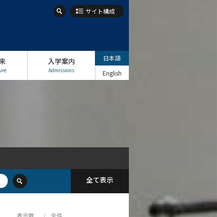
アリング
サイト構成
サイバー・フィジカルシステム
クシステム
バイオメカニクス
設計
レスキューロボット
日本語
来
入学案内
人工知能に基づく画像理解
ure
Admissions
English
化・ゲーム
制御工学
会的相互作用）
情報生命物理学
燃焼工学
クチュエータ
画像処理
精密加工計測機構設計
航空宇宙工学
計算力学
クリア
ーション
非線形動力学
全て表示
表示数
全件