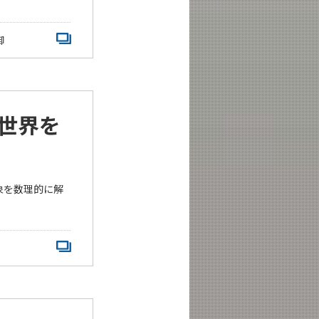
御
世界を
象を数理的に解