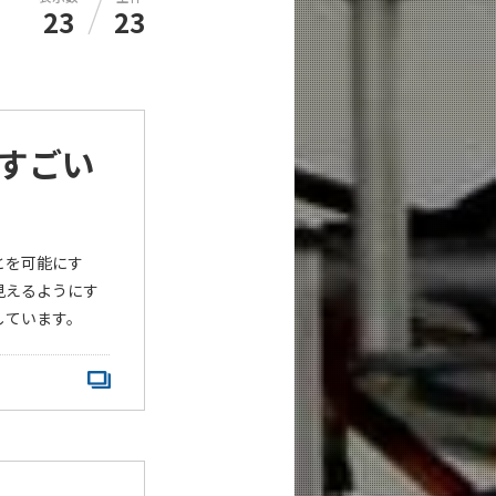
/
23
23
すごい
とを可能にす
見えるようにす
しています。