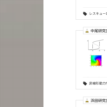
レスキュー
中尾研究
非線形動力
浜田研究