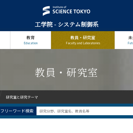
ミング
画像センシング
DNAナノテクノロジー・DNAナノエンジニ
ス
エネルギーマネージメント
コミュニケーションデザイン
制御
スマートシティ
ナノバイオシステム工学
ネットワー
工学院 - システム制御系
タ解析
マルチメディア処理
メカトロニクス
ユーザー中心
教育
教員・研究室
未
境理解
不規則現象
交通制御
人工知能に基づく画像処理
Education
Faculty and Laboratories
Fut
料
傷害バイオメカニクス
分子ロボティクス
分散協調最適
力学系理論
動作計画
医療介護ロボット
応用言語学（社
適化・学習
機械学習
次世代流体制御
歩行・走行制御
教員・研究室
生物模倣システム
生物物理学・非線形非平衡物理学
生物的ア
知識管理論
確率力学
社会システムデザイン
福祉工学
物理学
統計物理学
群知能
腐食解析
自己組織化
絞り込む
絞り込む
研究室と研究テーマ
進化計算
適応・学習
電力システム工学
電気化学シミュレ
フリーワード検索