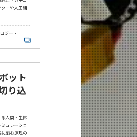
算原理「分子コ
マターや人工細
ノロジー・
ボット
切り込
ける人間・生体
シミュレーショ
奥に潜む原理の