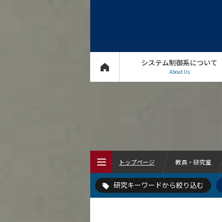
分子コンピューティング・分子プログラ
DNAナノテクノロジー・分子ロボティク
システムバイオロジー
システム
バイオロボティクス
ビッグデー
システム制御系について
レーザー計測
ロボット聴覚と環
About Us
人間システムモデリング
代替燃
制御理論
創発システム
排気後処理
最適化
最
現象モデリング・シミュレーション
画像認識
知的センシング
精密計測
経済社会物理学・生物
トップページ
教員・研究室
計算画像処理
逆問題
音響・音声信号処理
研究キーワードから絞り込む
トップページ
システム制御系について