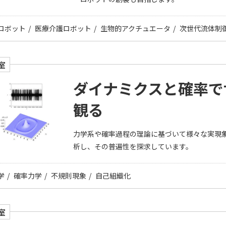
ロボット
医療介護ロボット
生物的アクチュエータ
次世代流体制
室
ダイナミクスと確率で
観る
力学系や確率過程の理論に基づいて様々な実現
析し、その普遍性を探求しています。
学
確率力学
不規則現象
自己組織化
室