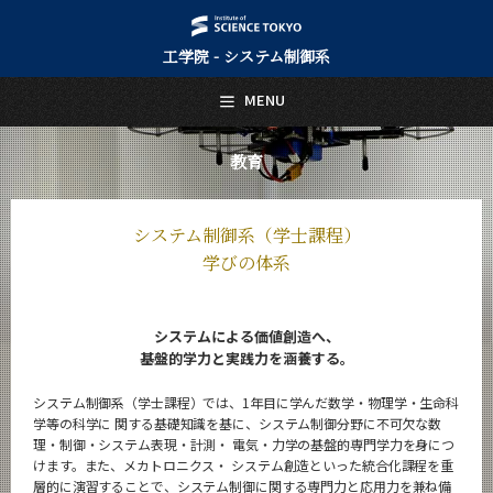
工学院 - システム制御系
日本語
English
MENU
トップページ
Top Page
教育
システム制御系について
About Us
システム制御系（学士課程）
教育
学びの体系
Education
教員・研究室
Faculty and Laboratories
システムによる価値創造へ、
基盤的学力と実践力を涵養する。
未来
Future
システム制御系（学士課程）では、1年目に学んだ数学・物理学・生命科
学等の科学に 関する基礎知識を基に、システム制御分野に不可欠な数
入学案内
理・制御・システム表現・計測・ 電気・力学の基盤的専門学力を身につ
Admissions
けます。また、メカトロニクス・ システム創造といった統合化課程を重
層的に演習することで、システム制御に関する専門力と応用力を兼ね備
システム制御系 News