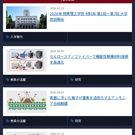
2026.03.25
2026年 物質理工学院 材料系 第1回～第7回 大学
院説明会
入学案内
2026.08.05
セルロースナノファイバーで機能性無機材料探索
を高速化
教員の活躍
研究
2026.08.03
表面に浮いた電子が窒素を活性化するアンモニ
ア合成触媒
教員の活躍
研究
2026.07.24