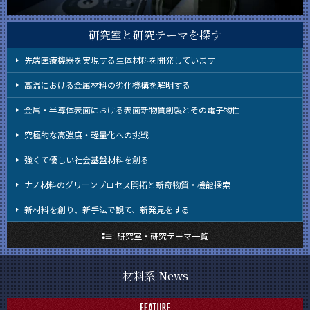
教員・研究室
Faculty and Laboratories
研究室と研究テーマを探す
未来
Future
先端医療機器を実現する生体材料を開発しています
高温における金属材料の劣化機構を解明する
入学案内
Admissions
金属・半導体表面における表面新物質創製とその電子物性
材料系 News
究極的な高強度・軽量化への挑戦
News
強くて優しい社会基盤材料を創る
イベントカレンダー
Event Calendar
ナノ材料のグリーンプロセス開拓と新奇物質・機能探索
新材料を創り、新手法で観て、新発見をする
研究室・研究テーマ一覧
サイト構成
材料系 News
CLOSE