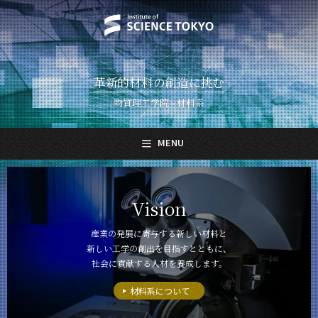
革新的材料の創造に挑む
物質理工学院 - 材料系
MENU
日本語
English
Vision
トップページ
Top Page
産業の発展に寄与する新しい材料と
新しい工学の創出を目指すとともに、
材料系について
About Us
社会に貢献する人材を養成します。
教育
材料系について
Education