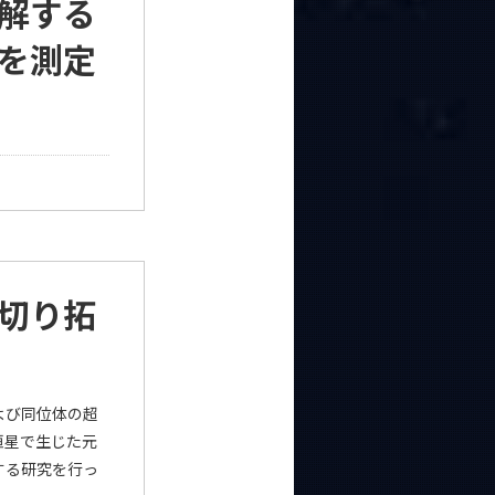
解する
を測定
切り拓
よび同位体の超
恒星で生じた元
する研究を行っ