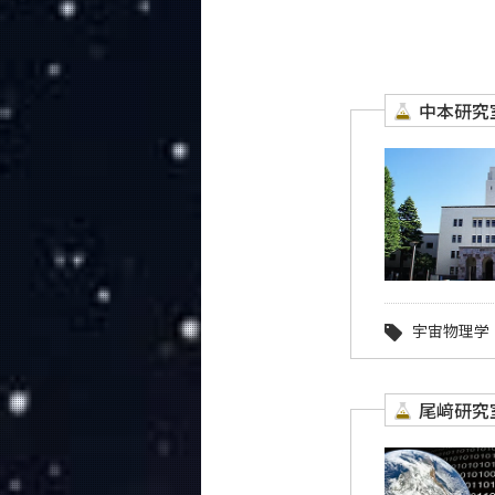
教育
教員・研究室
未来
中本研究
入学案内
地球惑星科学系 News
イベントカレンダー
宇宙物理学
尾﨑研究