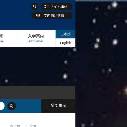
原始惑星進化
地球システム科学
サイト構成
天体物理学
天文学
学内向け情報
論
流体力学
火山学
日本語
来
入学案内
ure
Admissions
English
クリア
全て表示
表示数
全件