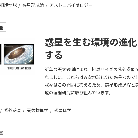
初期地球
惑星形成論
アストロバイオロジー
室
惑星を生む環境の進化
する
近年の天文観測により、地球サイズの系外惑星
れました。これらはみな地球に似た惑星なの
我々はこの問いに答えるため、惑星形成過程と
境の理論研究に取り組んでいます。
系外惑星
天体物理学
惑星科学
室