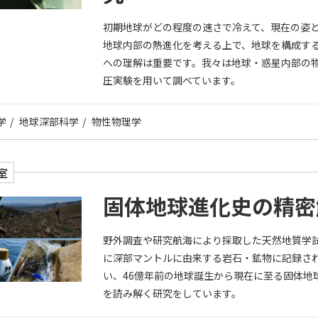
初期地球がどの程度の速さで冷えて、現在の姿
地球内部の熱進化を考える上で、地球を構成す
への理解は重要です。我々は地球・惑星内部の
圧実験を用いて調べています。
学
地球深部科学
物性物理学
室
固体地球進化史の精密
野外調査や研究航海により採取した天然地質学
に深部マントルに由来する岩石・鉱物に記録さ
い、46億年前の地球誕生から現在に至る固体地
を読み解く研究をしています。