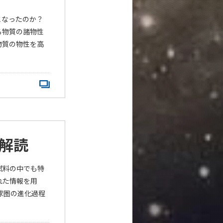
となったのか？
る物質の諸物性
物質の物性を高
解読
試料の中でも特
れた情報を用
球圏の進化過程