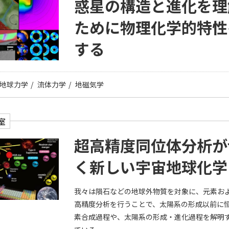
惑星の構造と進化を理
ために物理化学的特性
する
地球力学
流体力学
地磁気学
室
超高精度同位体分析が
く新しい宇宙地球化学
我々は隕石などの地球外物質を対象に、元素お
高精度分析を行うことで、太陽系の形成以前に
素合成過程や、太陽系の形成・進化過程を解明