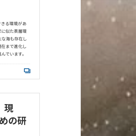
できる環境があ
球に似た表層環
大な海も存在し
現在まで進化し
挑んでいます。
、現
めの研