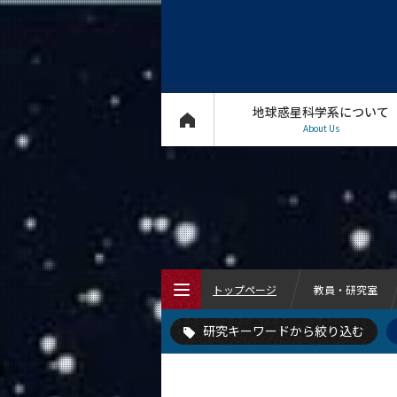
生物圏進化
隕石学
マ
地球力学
地球化学
地
太陽系外惑星
宇宙物理学
物性物理学
系外惑星
地球惑星科学系について
About Us
トップページ
教員・研究室
研究キーワードから絞り込む
トップページ
地球惑星科学系について