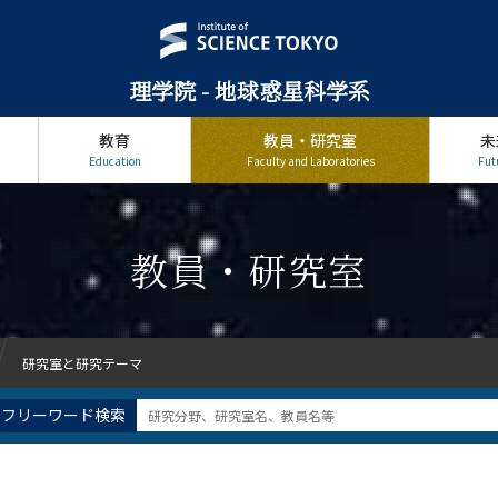
ントル
マントルダイナミクス
分析化学
前生物化学
球深部科学
地球物理学
地磁気学
地震テクトニクス
安定同位体地球化学
惑星大気
惑星形成理論
星形成理
理学院 - 地球惑星科学系
観測
高圧地球科学
高圧高温
教育
教員・研究室
未
Education
Faculty and Laboratories
Fut
絞り込む
絞り込む
教員・研究室
研究室と研究テーマ
フリーワード検索