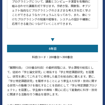
プログラミングについて、講義とコンピュータ演習を有機的に
組み合わせた講義形式で学びます。手続き型、関数型、オブジ
ェクト指向などプログラミングのさまざまな考え方を広く学ぶ
ことができるようなカリキュラムとなっており、また、身につ
けたプログラミングの知識や経験を、システムの設計や構築に
応用できる能力につなげていくことができます。
4年目
科目コード：200番台～300番台
「展開科目」（300番台科目）の最終段階には、学士課程の総括とし
て、従前の「学士論文研究」に相当する「学士特定課題研究」を設置
し、研究を通じてこれまでに修得した能力を総合的に鍛えます。更に、
「学士特定課題研究」を履修することにより芽生えた科学・技術に関す
る研究への動機づけを強化することを目的として「学士特定課題プロジ
ェクト」を設置し、学生個々の興味・関心に応じて能動的に科学・技術
に関連する活動を行う機会を提供します。