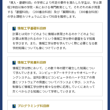
「導入・基礎科目」の学修により所定の要件を満たした学生は、学士課
程2年目以降の学院・系における専門教育として、それぞれの系が用意
する「基盤科目」（200番台科目）及び「展開科目」（300番台科目）
の学士課程カリキュラムに沿って科目を履修します。
情報工学基礎科目群
計算とは何か？どのように情報は表現されるのか？どのように
計算は表現されるのか？という情報工学分野の基盤をなす知識
を学びます。また、情報工学分野を学んでいく際に必要となる数
学的知識についても身につけていきます。
情報工学発展科目群
情報工学分野において、この数十年の間で確立した知識につい
て学んでいきます。コンピュータアーキテクチャやオペレーティ
ングシステム、並列計算などコンピュータのハードウエアの側
面とソフトウェアの側面についてバランスよく学び、システム
制御など情報工学分野を様々な分野に応用していくにあたって
欠くべからざる知識について学修していきます。
プログラミング科目群