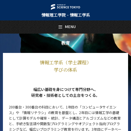
情報理工学院 - 情報工学系
日本語
English
MENU
トップページ
Top Page
教育
情報工学系について
About Us
情報工学系（学士課程）
教育
学びの体系
Education
教員・研究室
Faculty and Laboratories
幅広い基礎を身につけて専門分野へ、
研究者・技術者としての土台をつくる。
未来
Future
200番台・300番台の科目において、1年目の「コンピュータサイエン
ス」や 「情報リテラシ」の教育を基盤とし、2年目には情報工学の基礎
入学案内
として計算モデルや確率・ 統計、データ構造とアルゴリズムなどの教育
Admissions
と、手続き型言語や関数型プログラミングやオブジェクト指向プログラ
ミングなど、幅広いプログラミング教育を行います。3年目にデータベー
情報工学系 News