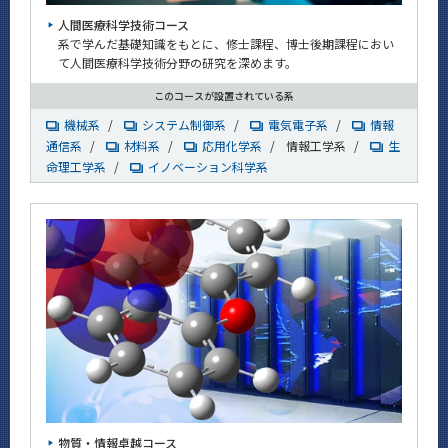
人間医療科学技術コース
系で学んだ基礎知識をもとに、修士課程、博士後期課程におい
て人間医療科学技術分野の研究を深めます。
このコースが設置されている系
機械系
/
システム制御系
/
電気電子系
/
情報
通信系
/
材料系
/
応用化学系
/
情報工学系
/
生
命理工学系
/
イノベーション科学系
物質・情報卓越コース