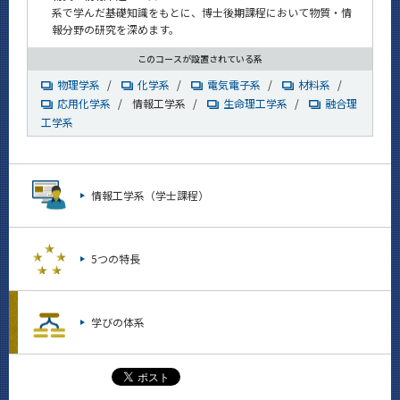
系で学んだ基礎知識をもとに、博士後期課程において物質・情
報分野の研究を深めます。
このコースが設置されている系
物理学系
/
化学系
/
電気電子系
/
材料系
/
応用化学系
/
情報工学系
/
生命理工学系
/
融合理
工学系
情報工学系（学士課程）
5つの特長
学びの体系