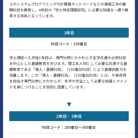
スやシステムプログラミングや計算機ネットワークなどの情報工学の展
News
開科目を教育し、4年目の「学士特定課題研究」に必要な知識を一通り教
育する体系となっています。
イベントカレンダー
Event Calendar
1年目
科目コード：100番台
サイト構成
学士課程へ入学後1年目は、専門分野にかかわらず全学共通の必修科目
を中心とした基礎教育を学びます。理工系人材として必要な共通する基
学内向け情報
礎教育である「導入・基礎科目」（100番台科目）により基礎的能力を
涵養します。この「導入・基礎科目」（100番台科目）とは、今後修得
を目指す専門分野にかかわらず、本学の学生として必要な知識とマイン
CLOSE
ドを身につけることを目的に設置しています。
2年目
3年目
科目コード：200番台～300番台