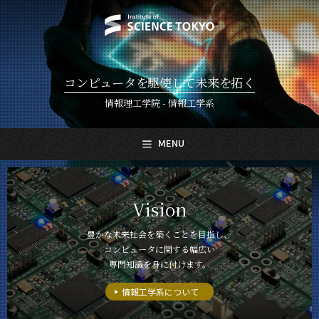
コンピュータを駆使して未来を拓く
情報理工学院 - 情報工学系
MENU
日本語
English
Vision
トップページ
Top Page
豊かな未来社会を築くことを目指し、
コンピュータに関する幅広い
情報工学系について
About Us
専門知識を身に付けます。
教育
情報工学系について
Education