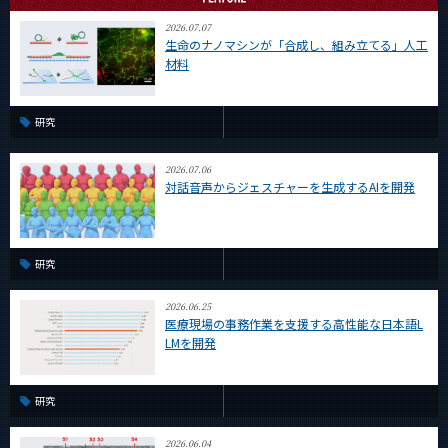
CLOSE
2026.07.07
生命のナノマシンが「合成し、組み立てる」人工
材料
研究
2026.07.06
対話音声からジェスチャーを生成するAIを開発
研究
2026.06.25
医療現場の事務作業を支援する高性能な日本語L
LMを開発
研究
2026.06.04