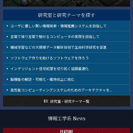
教員・研究室
Faculty and Laboratories
研究室と研究テーマを探す
未来
Future
ユーザに優しい賢い情報検索・情報推薦システムを目指して
言葉で操り言葉で魅せるコンピュータの実現を目指して
入学案内
Admissions
機械学習などの大規模データ解析技術で生命科学研究を促進
情報工学系 News
ソフトウェア作りを助けるソフトウェアを作ろう
News
インテリジェント信号処理を切り拓く協調最適化
イベントカレンダー
Event Calendar
脳機能の解読・可視化・維持向上に挑む
高性能コンピューティングシステムのためのアーキテクチャを...
研究室・研究テーマ一覧
サイト構成
学内向け情報
情報工学系 News