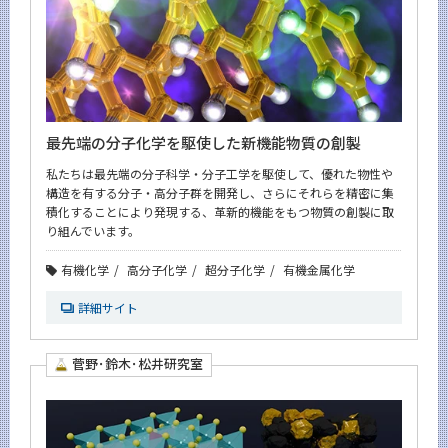
最先端の分子化学を駆使した新機能物質の創製
私たちは最先端の分子科学・分子工学を駆使して、優れた物性や
構造を有する分子・高分子群を開発し、さらにそれらを精密に集
積化することにより発現する、革新的機能をもつ物質の創製に取
り組んでいます。
有機化学
高分子化学
超分子化学
有機金属化学
詳細サイト
菅野･鈴木･松井研究室