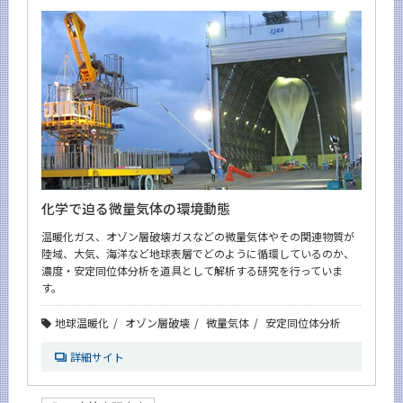
化学で迫る微量気体の環境動態
温暖化ガス、オゾン層破壊ガスなどの微量気体やその関連物質が
陸域、大気、海洋など地球表層でどのように循環しているのか、
濃度・安定同位体分析を道具として解析する研究を行っていま
す。
地球温暖化
オゾン層破壊
微量気体
安定同位体分析
詳細サイト