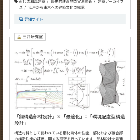
近代の和風建築
歴史的建造物の実測調査
建築アーカイブ
ズ
江戸から東京への建築文化の継承
詳細サイト
三井研究室
「鋼構造部材設計」×「最適化」=「環境配慮型構造
設計」
構造材料として使われている鋼材自体の性能，部材および接合部
の構造性能の評価に関する研究を行っています．部材設計を最適