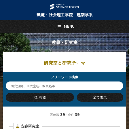
環境・社会理工学院 - 建築学系
日本語
English
MENU
トップページ
Top Page
教員・研究室
建築学系について
About Us
研究室と研究テーマ
教育
Education
フリーワード検索
教員・研究室
Faculty and Laboratories
未来
検索
全て表示
Future
入学案内
39
39
表示数
全件
/
Admissions
安森研究室
建築学系 News