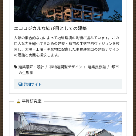
エコロジカルな結び目としての建築
人類の集合的な力によって地球環境の均衡が崩れています。この
巨大な力を縮小するための建築・都市の生態学的ヴィジョンを模
索し、太陽・土壌・廃棄物に配慮した事物連関型の建築デザイン
の理論と実践を探求します。
建築意匠・設計
事物連関型デザイン
建築民族誌
都市
の生態学
詳細サイト
平賀研究室