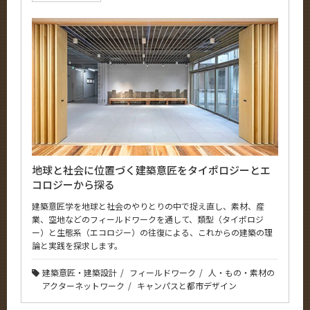
News
イベントカレンダー
Event Calendar
サイト構成
系詳細情報
地球と社会に位置づく建築意匠をタイポロジーとエ
コロジーから探る
CLOSE
建築意匠学を地球と社会のやりとりの中で捉え直し、素材、産
業、空地などのフィールドワークを通して、類型（タイポロジ
ー）と生態系（エコロジー）の往復による、これからの建築の理
論と実践を探求します。
建築意匠・建築設計
フィールドワーク
人・もの・素材の
アクターネットワーク
キャンパスと都市デザイン