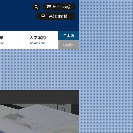
サイト構成
系詳細情報
日本語
来
入学案内
ure
Admissions
English