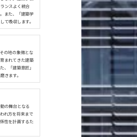
バランスよく統合
す。また、「建築学
通して吸収します。
その地の象徴とな
に育まれてきた建築
また、「建築意匠」
を磨きます。
活動の舞台となる
われ方を将来まで
関係性を計画するた