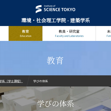
環境・社会理工学院 - 建築学系
教育
教員・研究室
未
Education
Faculty and Laboratories
Fut
教育
学系（学士課程）
学びの体系
学びの体系