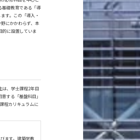
る基礎教育である「導
します。この「導入・
分野にかかわらず、本
目的に設置していま
生は、学士課程2年目
用意する「基盤科目」
士課程カリキュラムに
学びます。建築学教