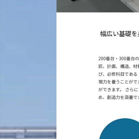
教育
教員・研究室
未来
幅広い基礎を
入学案内
建築学系 News
200番台・300
イベントカレンダー
匠、計画、構造、材
び、必修科目である
現力を養うことがで
ができます。 さら
め、創造力を涵養で